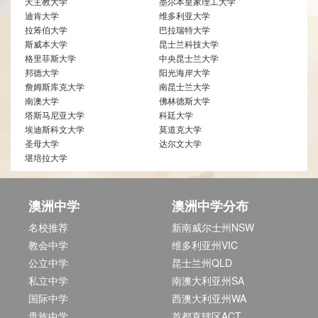
天主教大学
墨尔本皇家理工大学
迪肯大学
维多利亚大学
拉筹伯大学
巴拉瑞特大学
斯威本大学
昆士兰科技大学
格里菲斯大学
中央昆士兰大学
邦德大学
阳光海岸大学
詹姆斯库克大学
南昆士兰大学
南澳大学
佛林德斯大学
塔斯马尼亚大学
科廷大学
埃迪斯科文大学
莫道克大学
圣母大学
达尔文大学
堪培拉大学
澳洲中学
澳洲中学分布
名校推荐
新南威尔士州NSW
教会中学
维多利亚州VIC
公立中学
昆士兰州QLD
私立中学
南澳大利亚州SA
国际中学
西澳大利亚州WA
贵族中学
首都直辖区ACT