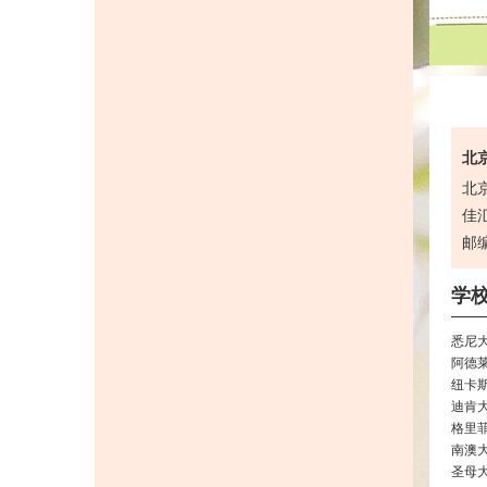
北京
北
佳汇
邮编
学
悉尼
阿德
纽卡
迪肯
格里
南澳
圣母