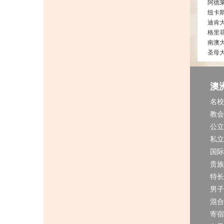
阿德
纽卡
迪肯
格里
南澳
圣母
澳
名校
教会
公立
私立
国际
贵族
特长
男子
混合
寄宿