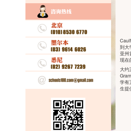
Cau
到大
亚州首
现在
大约
Gr
学有
生提