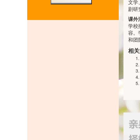
文学
剧研
课外
学校
容。
和团
相关