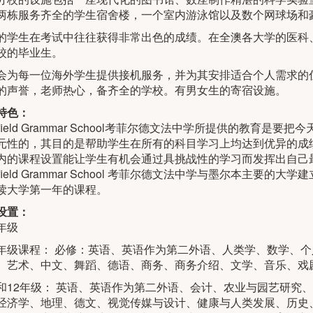
两栋服务齐全的学生宿舍楼，一个室内游泳馆以及数个网球场和
的学生在考试中往往获得非常出色的成绩。在全澳各大学的医科
校的毕业生。
会为每一位海外学生提供接机服务，并为其安排适合个人需求的
的声誉，老师热心，备齐全的学校。有男女生的寄宿设施。
特色：
ulfield Grammar School考菲尔德文法中学所提供的教
元性的，其目的是帮助学生在所有的科目学习上均达到优异的成
内的课程设置能让学生有机会通过具挑战性的学习而发挥出自己
lfield Grammar School 考菲尔德文法中学与墨尔本主
读大学第一年的课程。
设置：
2年级
10年级课程： 必修：英语、英语作为第二外语、人类学、数学、
、艺术、中文、舞蹈、德语、商务、商务介绍、文学、音乐、戏
11和12年级： 英语、英语作为第二外语、会计、农业与园艺研
经济学、地理、德文、视觉传媒与设计、健康与人类发展、历史