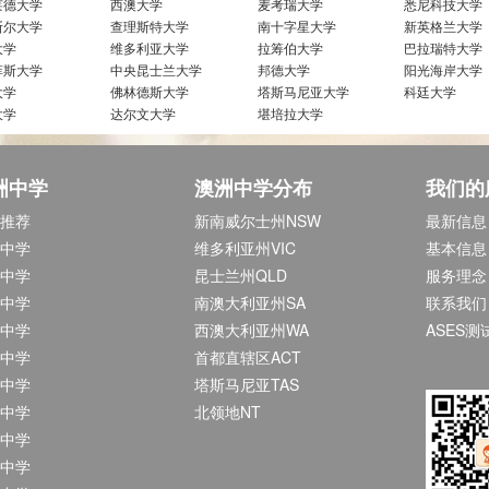
莱德大学
西澳大学
麦考瑞大学
悉尼科技大学
斯尔大学
查理斯特大学
南十字星大学
新英格兰大学
大学
维多利亚大学
拉筹伯大学
巴拉瑞特大学
菲斯大学
中央昆士兰大学
邦德大学
阳光海岸大学
大学
佛林德斯大学
塔斯马尼亚大学
科廷大学
大学
达尔文大学
堪培拉大学
洲中学
澳洲中学分布
我们的
推荐
新南威尔士州NSW
最新信息
中学
维多利亚州VIC
基本信息
中学
昆士兰州QLD
服务理念
中学
南澳大利亚州SA
联系我们
中学
西澳大利亚州WA
ASES测
中学
首都直辖区ACT
中学
塔斯马尼亚TAS
中学
北领地NT
中学
中学