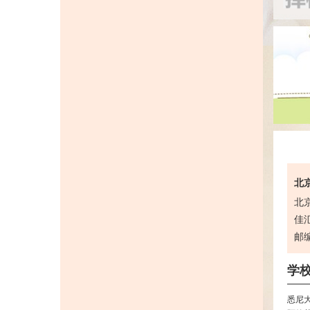
北京
北
佳汇
邮编
学
悉尼