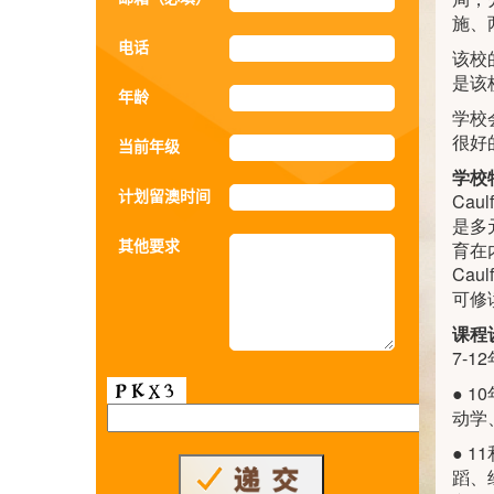
施、
电话
该校
是该
年龄
学校
很好
当前年级
学校
计划留澳时间
Ca
是多
其他要求
育在
Cau
可修
课程
7-1
● 
动学
● 
蹈、