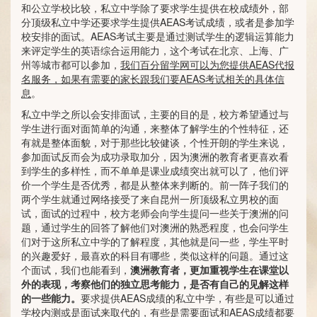
和公立学校比较，私立中学除了要求学生提供在校成绩外，部
分顶级私立中学还要求学生提供AEAS考试成绩，或者是参加学
校安排的面试。AEAS考试主要是通过测试学生的逻辑运算能力
来评定学生的英语综合运用能力，这个考试在北京、上海、广
州等城市都可以参加，
我们百分留学网可以为您提供
AEAS
代报
名服务，如果有需要的家长跟我们要AEAS
考试相关的具体信
息
。
私立中学之所以会安排面试，主要的目的是，校方希望通过与
学生进行面对面简单的沟通，来整体了解学生的个性特征，还
有就是整体面貌，对于那些比较健谈，个性开朗的学生来说，
参加面试反而会为成功录取加分，因为澳洲的教育者更喜欢看
到学生的多样性，而不单单是课业成绩突出就可以了，他们评
价一个学生是否优秀，都是从整体来判断的。前一阵子我们的
两个学生就通过网络接受了来自昆州一所顶级私立男校的面
试，面试的过程中，校方老师会向学生提问一些关于澳洲的问
题，通过学生的回答了解他们对澳洲的熟悉程度，也会问学生
们对于这所私立中学的了解程度，其他就是问一些，学生平时
的兴趣爱好，最喜欢的科目有哪些，类似这样的问题。通过这
个面试，我们也能看到，
澳洲教育者，更加重视学生在课堂以
外的表现，考察他们的独立思考能力，是否有自己的见解这样
的一些能力。
要求提供AEAS成绩的私立中学，有些是可以通过
学校内测或是面试来取代的，有些是需要面试和AEAS成绩都要