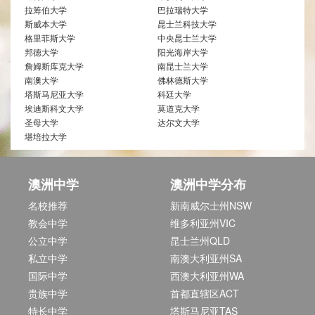
拉筹伯大学
巴拉瑞特大学
斯威本大学
昆士兰科技大学
格里菲斯大学
中央昆士兰大学
邦德大学
阳光海岸大学
詹姆斯库克大学
南昆士兰大学
南澳大学
佛林德斯大学
塔斯马尼亚大学
科廷大学
埃迪斯科文大学
莫道克大学
圣母大学
达尔文大学
堪培拉大学
澳洲中学
澳洲中学分布
名校推荐
新南威尔士州NSW
教会中学
维多利亚州VIC
公立中学
昆士兰州QLD
私立中学
南澳大利亚州SA
国际中学
西澳大利亚州WA
贵族中学
首都直辖区ACT
特长中学
塔斯马尼亚TAS