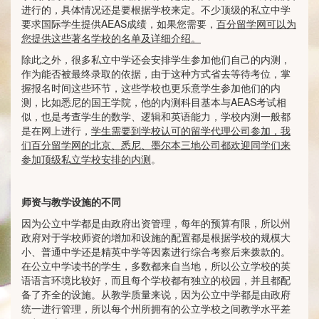
进行的，具体情况还是要根据学校来定。不少顶级的私立中学
要求国际学生提供AEAS成绩，如果您需要，
百分留学网可以为
您提供这些著名学校的名单及详细介绍。
除此之外，很多私立中学还会安排学生参加他们自己的内测，
作为能否被最终录取的依据，由于这种方式省去等待考位，掌
握报名时间这些环节，这些学校也更乐意学生参加他们的内
测，比如悉尼的国王学院，他的内测科目基本与AEAS考试相
似，也是考查学生的数学、逻辑和英语能力，学校内测一般都
是在网上进行，
学生需要到学校认可的留学代理公司参加，我
们百分留学网的北京、悉尼、墨尔本三地公司都欢迎同学们来
参加顶级私立学校安排的内测
。
师资与教学设施的不同
因为公立中学都是由政府出资管理，每年的预算有限，所以州
政府对于学校师资的增加和设施的配置都是根据学校的规模大
小、普通中学还是精英中学等因素进行综合考察后来拨款的。
在公立中学读书的学生，多数都来自当地，所以公立学校的英
语语言环境比较好，而且每个学校都有独立的校园，并且都配
备了齐全的设施。从教学质量来说，因为公立中学都是由政府
统一进行管理，所以每个州所拥有的公立学校之间教学水平差