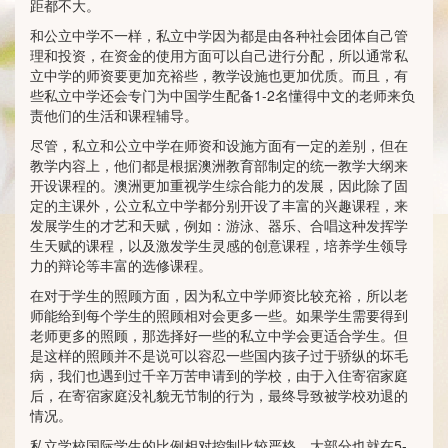
距都不大。
和公立中学不一样，私立中学因为都是由各种社会团体自己管
理和投资，在资金的使用方面可以自己进行分配，所以通常私
立中学的师资要更加充裕些，教学设施也更加优质。而且，有
些私立中学还会专门为中国学生配备1-2名懂得中文的老师来负
责他们的生活和课程辅导。
尽管，私立和公立中学在师资和设施方面有一定的差别，但在
教学内容上，他们都是根据澳洲教育部制定的统一教学大纲来
开设课程的。澳洲更加重视学生综合能力的发展，因此除了固
定的主课外，公立私立中学都分别开设了丰富的兴趣课程，来
发展学生的才艺和天赋，例如：游泳、器乐、合唱这种发挥学
生天赋的课程，以及激发学生灵感的创意课程，培养学生领导
力的辩论等丰富的选修课程。
在对于学生的照顾方面，因为私立中学师资比较充裕，所以老
师能给到每个学生的照顾相对会更多一些。如果学生需要得到
老师更多的照顾，那选择好一些的私立中学会更适合学生。但
是这样的照顾并不是说可以容忍一些国内孩子过于骄纵的坏毛
病，我们也遇到过千辛万苦申请到的学校，由于入住寄宿家庭
后，在寄宿家庭没礼貌无节制的行为，最终导致被学校劝退的
情况。
私立学校国际学生的比例相对控制比较严格，大部分也就在5-