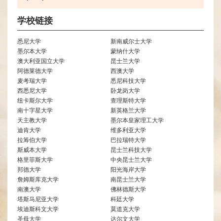
学校链接
悉尼大学
新南威尔士大学
墨尔本大学
蒙纳什大学
澳大利亚国立大学
昆士兰大学
阿德莱德大学
西澳大学
麦考瑞大学
悉尼科技大学
西悉尼大学
卧龙岗大学
纽卡斯尔大学
查理斯特大学
南十字星大学
新英格兰大学
天主教大学
墨尔本皇家理工大学
迪肯大学
维多利亚大学
拉筹伯大学
巴拉瑞特大学
斯威本大学
昆士兰科技大学
格里菲斯大学
中央昆士兰大学
邦德大学
阳光海岸大学
詹姆斯库克大学
南昆士兰大学
南澳大学
佛林德斯大学
塔斯马尼亚大学
科廷大学
埃迪斯科文大学
莫道克大学
圣母大学
达尔文大学