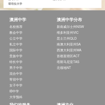
堪培拉大学
澳洲中学
澳洲中学分布
名校推荐
新南威尔士州NSW
教会中学
维多利亚州VIC
公立中学
昆士兰州QLD
私立中学
南澳大利亚州SA
国际中学
西澳大利亚州WA
贵族中学
首都直辖区ACT
特长中学
塔斯马尼亚TAS
男子中学
北领地NT
混合中学
寄宿中学
女子中学
IB中学
大学预科
我们的服务
澳洲文化