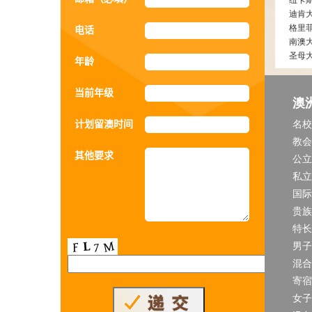
迪肯
格里
电话
南澳
圣母
年龄
当前年级
澳
计划留澳时间
名校
教会
其他要求
公立
私立
国际
贵族
特长
男子
混合
寄宿
女子