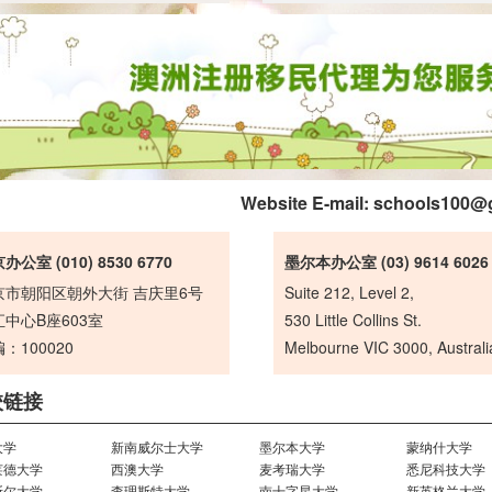
Website E-mail:
schools100@
办公室 (010) 8530 6770
墨尔本办公室 (03) 9614 6026
京市朝阳区朝外大街 吉庆里6号
Suite 212, Level 2,
中心B座603室
530 Little Collins St.
：100020
Melbourne VIC 3000, Australi
校链接
大学
新南威尔士大学
墨尔本大学
蒙纳什大学
莱德大学
西澳大学
麦考瑞大学
悉尼科技大学
斯尔大学
查理斯特大学
南十字星大学
新英格兰大学