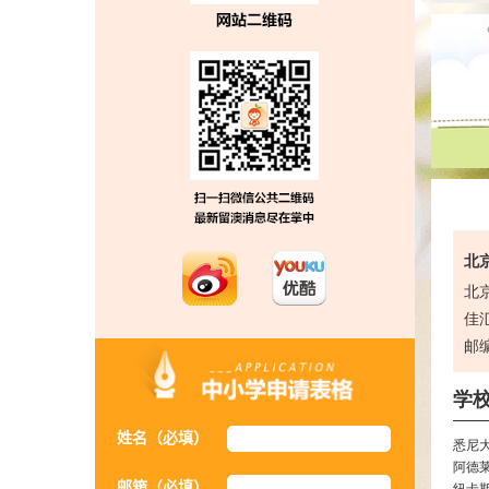
北京
北
佳汇
邮编
学
姓名（必填）
悉尼
阿德
邮箱（必填）
纽卡