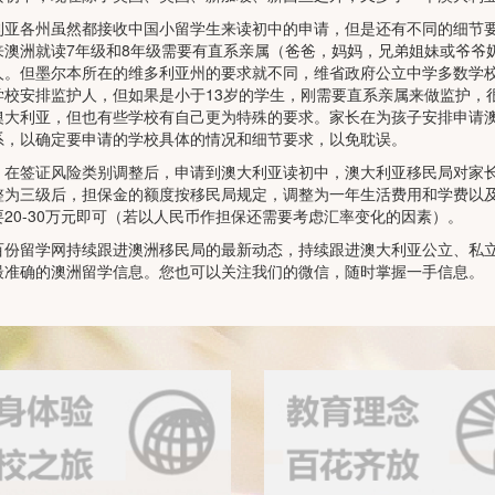
利亚各州虽然都接收中国小留学生来读初中的申请，但是还有不同的细节
来澳洲就读7年级和8年级需要有直系亲属（爸爸，妈妈，兄弟姐妹或爷爷
人。但墨尔本所在的维多利亚州的要求就不同，维省政府公立中学多数学校
学校安排监护人，但如果是小于13岁的学生，刚需要直系亲属来做监护，
澳大利亚，但也有些学校有自己更为特殊的要求。家长在为孩子安排申请
系，以确定要申请的学校具体的情况和细节要求，以免耽误。
，在签证风险类别调整后，申请到澳大利亚读初中，澳大利亚移民局对家
整为三级后，担保金的额度按移民局规定，调整为一年生活费用和学费以
要20-30万元即可（若以人民币作担保还需要考虑汇率变化的因素）。
百份留学网持续跟进澳洲移民局的最新动态，持续跟进澳大利亚公立、私
最准确的澳洲留学信息。您也可以关注我们的微信，随时掌握一手信息。