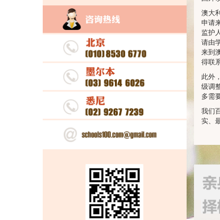
澳大
申请
监护
请由
来到
得联
此外
级调
多需
我们
实、