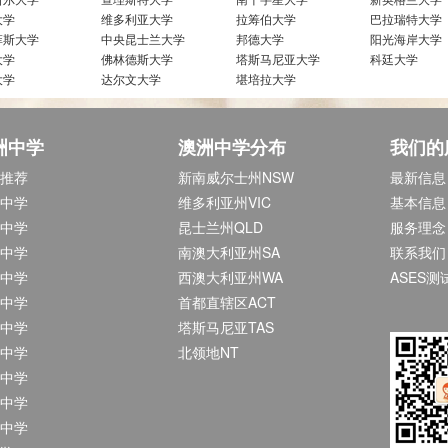
大学
维多利亚大学
拉筹伯大学
巴拉瑞特大学
菲斯大学
中央昆士兰大学
邦德大学
阳光海岸大学
大学
佛林德斯大学
塔斯马尼亚大学
科廷大学
大学
达尔文大学
堪培拉大学
洲中学
澳洲中学分布
我们的
推荐
新南威尔士州NSW
最新信息
中学
维多利亚州VIC
基本信息
中学
昆士兰州QLD
服务理念
中学
南澳大利亚州SA
联系我们
中学
西澳大利亚州WA
ASES测
中学
首都直辖区ACT
中学
塔斯马尼亚TAS
中学
北领地NT
中学
中学
中学