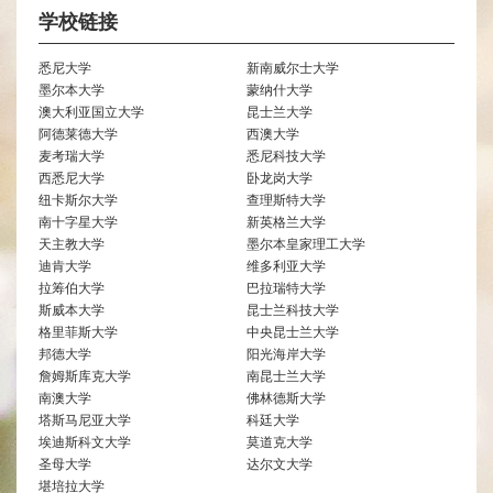
学校链接
悉尼大学
新南威尔士大学
墨尔本大学
蒙纳什大学
澳大利亚国立大学
昆士兰大学
阿德莱德大学
西澳大学
麦考瑞大学
悉尼科技大学
西悉尼大学
卧龙岗大学
纽卡斯尔大学
查理斯特大学
南十字星大学
新英格兰大学
天主教大学
墨尔本皇家理工大学
迪肯大学
维多利亚大学
拉筹伯大学
巴拉瑞特大学
斯威本大学
昆士兰科技大学
格里菲斯大学
中央昆士兰大学
邦德大学
阳光海岸大学
詹姆斯库克大学
南昆士兰大学
南澳大学
佛林德斯大学
塔斯马尼亚大学
科廷大学
埃迪斯科文大学
莫道克大学
圣母大学
达尔文大学
堪培拉大学