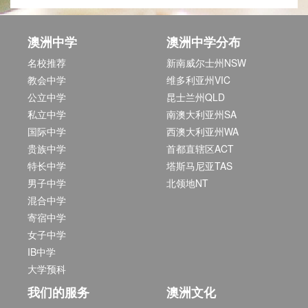
澳洲中学
澳洲中学分布
名校推荐
新南威尔士州NSW
教会中学
维多利亚州VIC
公立中学
昆士兰州QLD
私立中学
南澳大利亚州SA
国际中学
西澳大利亚州WA
贵族中学
首都直辖区ACT
特长中学
塔斯马尼亚TAS
男子中学
北领地NT
混合中学
寄宿中学
女子中学
IB中学
大学预科
我们的服务
澳洲文化