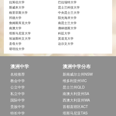
拉筹伯大学
巴拉瑞特大学
斯威本大学
昆士兰科技大学
格里菲斯大学
中央昆士兰大学
邦德大学
阳光海岸大学
詹姆斯库克大学
南昆士兰大学
南澳大学
佛林德斯大学
塔斯马尼亚大学
科廷大学
埃迪斯科文大学
莫道克大学
圣母大学
达尔文大学
堪培拉大学
澳洲中学
澳洲中学分布
名校推荐
新南威尔士州NSW
教会中学
维多利亚州VIC
公立中学
昆士兰州QLD
私立中学
南澳大利亚州SA
国际中学
西澳大利亚州WA
贵族中学
首都直辖区ACT
特长中学
塔斯马尼亚TAS