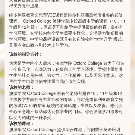
得优秀教学成果。
维多利亚教育文凭即VCE课程是维多利亚洲高考所准备的必修
课程。 Ozford College 澳津学院专设高级中学的课程（10，11
年级和12年级），保证尽可能给学生提供最好的教育，良好的
学习环境。在学校内每个学生需要多样化，充满活力和积极的
学习环境。中学的课程设置既具有其它院校的“大学升学”模式，
又重点突出商业和技术上的学习。
该校的指导方针：
为满足学生的个人需求，澳津学院 Ozford College 致力于创造
一个多元化、充满活力，积极向上的学习环境。学校注重培养
学生的社会责任感，独立性，合作精神，以及国际化意识。这
里的学生自尊自信并注重自我价值的实现。
该校的老师：
澳津学院 Ozford College 所有的老师都是在10，11年级和12
年级教学方面拥有丰富经验的专家，同时是维多利亚教育文凭
的考试(VCE)的专家,该校的老师风趣，幽默以及友善。他们会
全心全意地不帮助你达到你学业的目标。你会发觉学习原来可
以变为如此的一种享受。
该校的课程：
澳津学院 Ozford College 提供综合课程，并侧重于英语培训