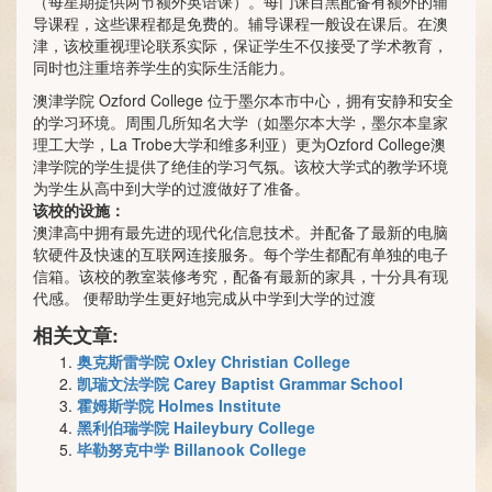
（每星期提供两节额外英语课）。每门课目黑配备有额外的辅
导课程，这些课程都是免费的。辅导课程一般设在课后。在澳
津，该校重视理论联系实际，保证学生不仅接受了学术教育，
同时也注重培养学生的实际生活能力。
澳津学院 Ozford College 位于墨尔本市中心，拥有安静和安全
的学习环境。周围几所知名大学（如墨尔本大学，墨尔本皇家
理工大学，La Trobe大学和维多利亚）更为Ozford College澳
津学院的学生提供了绝佳的学习气氛。该校大学式的教学环境
为学生从高中到大学的过渡做好了准备。
该校的设施：
澳津高中拥有最先进的现代化信息技术。并配备了最新的电脑
软硬件及快速的互联网连接服务。每个学生都配有单独的电子
信箱。该校的教室装修考究，配备有最新的家具，十分具有现
代感。 便帮助学生更好地完成从中学到大学的过渡
相关文章:
奥克斯雷学院 Oxley Christian College
凯瑞文法学院 Carey Baptist Grammar School
霍姆斯学院 Holmes Institute
黑利伯瑞学院 Haileybury College
毕勒努克中学 Billanook College