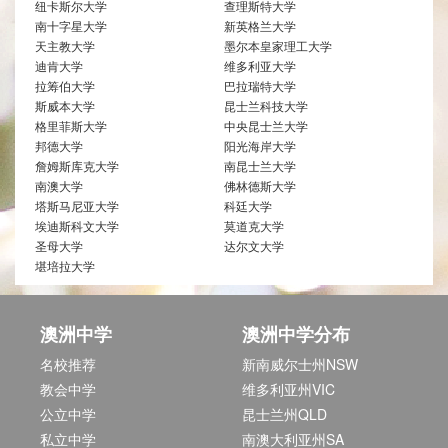
纽卡斯尔大学
查理斯特大学
南十字星大学
新英格兰大学
天主教大学
墨尔本皇家理工大学
迪肯大学
维多利亚大学
拉筹伯大学
巴拉瑞特大学
斯威本大学
昆士兰科技大学
格里菲斯大学
中央昆士兰大学
邦德大学
阳光海岸大学
詹姆斯库克大学
南昆士兰大学
南澳大学
佛林德斯大学
塔斯马尼亚大学
科廷大学
埃迪斯科文大学
莫道克大学
圣母大学
达尔文大学
堪培拉大学
澳洲中学
澳洲中学分布
名校推荐
新南威尔士州NSW
教会中学
维多利亚州VIC
公立中学
昆士兰州QLD
私立中学
南澳大利亚州SA