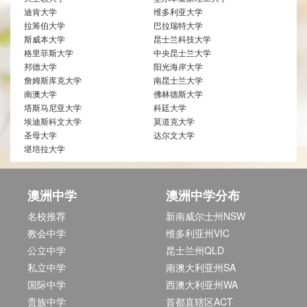
迪肯大学
维多利亚大学
拉筹伯大学
巴拉瑞特大学
斯威本大学
昆士兰科技大学
格里菲斯大学
中央昆士兰大学
邦德大学
阳光海岸大学
詹姆斯库克大学
南昆士兰大学
南澳大学
佛林德斯大学
塔斯马尼亚大学
科廷大学
埃迪斯科文大学
莫道克大学
圣母大学
达尔文大学
堪培拉大学
澳洲中学
澳洲中学分布
名校推荐
新南威尔士州NSW
教会中学
维多利亚州VIC
公立中学
昆士兰州QLD
私立中学
南澳大利亚州SA
国际中学
西澳大利亚州WA
贵族中学
首都直辖区ACT