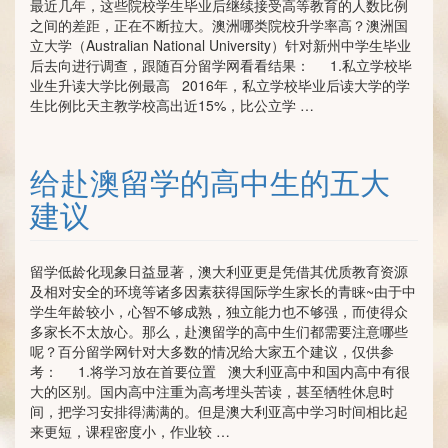
最近几年，这些院校学生毕业后继续接受高等教育的人数比例
之间的差距，正在不断拉大。澳洲哪类院校升学率高？澳洲国
立大学（Australian National University）针对新州中学生毕业
后去向进行调查，跟随百分留学网看看结果： 1.私立学校毕
业生升读大学比例最高 2016年，私立学校毕业后读大学的学
生比例比天主教学校高出近15%，比公立学 …
给赴澳留学的高中生的五大
建议
留学低龄化现象日益显著，澳大利亚更是凭借其优质教育资源
及相对安全的环境等诸多因素获得国际学生家长的青睐~由于中
学生年龄较小，心智不够成熟，独立能力也不够强，而使得众
多家长不太放心。那么，赴澳留学的高中生们都需要注意哪些
呢？百分留学网针对大多数的情况给大家五个建议，仅供参
考： 1.将学习放在首要位置 澳大利亚高中和国内高中有很
大的区别。国内高中注重为高考埋头苦读，甚至牺牲休息时
间，把学习安排得满满的。但是澳大利亚高中学习时间相比起
来更短，课程密度小，作业较 …