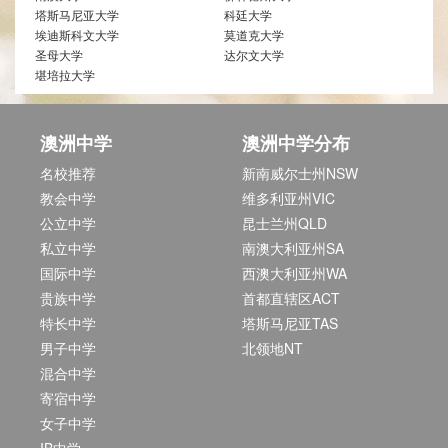
塔斯马尼亚大学
科廷大学
埃迪斯科文大学
莫道克大学
圣母大学
达尔文大学
堪培拉大学
澳洲中学
澳洲中学分布
名校推荐
新南威尔士州NSW
教会中学
维多利亚州VIC
公立中学
昆士兰州QLD
私立中学
南澳大利亚州SA
国际中学
西澳大利亚州WA
贵族中学
首都直辖区ACT
特长中学
塔斯马尼亚TAS
男子中学
北领地NT
混合中学
寄宿中学
女子中学