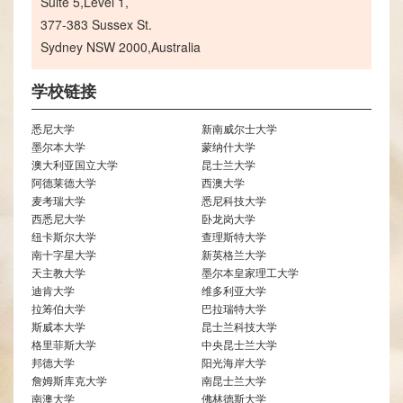
Suite 5,Level 1,
377-383 Sussex St.
Sydney NSW 2000,Australia
学校链接
悉尼大学
新南威尔士大学
墨尔本大学
蒙纳什大学
澳大利亚国立大学
昆士兰大学
阿德莱德大学
西澳大学
麦考瑞大学
悉尼科技大学
西悉尼大学
卧龙岗大学
纽卡斯尔大学
查理斯特大学
南十字星大学
新英格兰大学
天主教大学
墨尔本皇家理工大学
迪肯大学
维多利亚大学
拉筹伯大学
巴拉瑞特大学
斯威本大学
昆士兰科技大学
格里菲斯大学
中央昆士兰大学
邦德大学
阳光海岸大学
詹姆斯库克大学
南昆士兰大学
南澳大学
佛林德斯大学