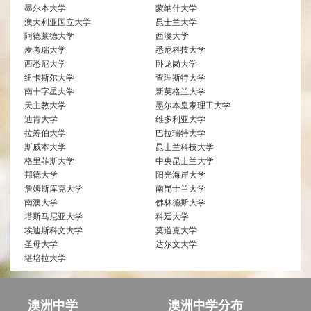
墨尔本大学
蒙纳什大学
澳大利亚国立大学
昆士兰大学
阿德莱德大学
西澳大学
麦考瑞大学
悉尼科技大学
西悉尼大学
卧龙岗大学
纽卡斯尔大学
查理斯特大学
南十字星大学
新英格兰大学
天主教大学
墨尔本皇家理工大学
迪肯大学
维多利亚大学
拉筹伯大学
巴拉瑞特大学
斯威本大学
昆士兰科技大学
格里菲斯大学
中央昆士兰大学
邦德大学
阳光海岸大学
詹姆斯库克大学
南昆士兰大学
南澳大学
佛林德斯大学
塔斯马尼亚大学
科廷大学
埃迪斯科文大学
莫道克大学
圣母大学
达尔文大学
堪培拉大学
澳洲中学
澳洲中学分布