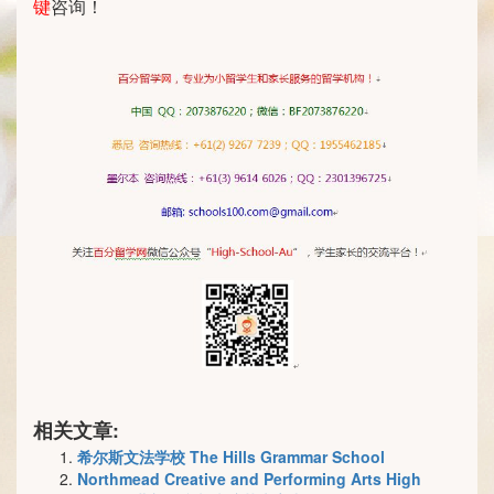
键
咨询！
相关文章:
希尔斯文法学校 The Hills Grammar School
Northmead Creative and Performing Arts High