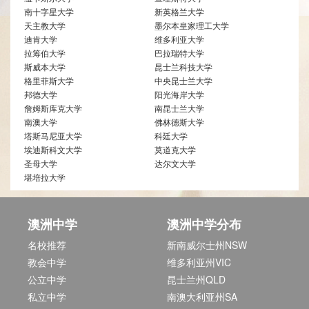
南十字星大学
新英格兰大学
天主教大学
墨尔本皇家理工大学
迪肯大学
维多利亚大学
拉筹伯大学
巴拉瑞特大学
斯威本大学
昆士兰科技大学
格里菲斯大学
中央昆士兰大学
邦德大学
阳光海岸大学
詹姆斯库克大学
南昆士兰大学
南澳大学
佛林德斯大学
塔斯马尼亚大学
科廷大学
埃迪斯科文大学
莫道克大学
圣母大学
达尔文大学
堪培拉大学
澳洲中学
澳洲中学分布
名校推荐
新南威尔士州NSW
教会中学
维多利亚州VIC
公立中学
昆士兰州QLD
私立中学
南澳大利亚州SA