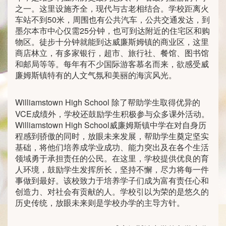
之一。这里设施齐全，现代与古老相结合。学校距离火
车站不到50米，周围也有公共汽车，公共交通发达，到
墨尔本市中心仅需25分钟，也可到达附近的住宅区和购
物区。徒步十分钟就能到达威廉斯姆镇的商业区，这里
商店林立，有多家银行，超市、旅行社、餐馆、图书馆
和邮局等等。每年有不少国际游客慕名而来，欲感受威
廉姆斯镇特有的人文气氛和美丽的海滨风光。
Williamstown High School
除了帮助学生取得优异的
VCE成绩外，学校还鼓励学生积极参与众多课外活动。
Williamstown High School威廉姆斯镇中学在对自身历
程感到骄傲的同时，放眼未来发展，帮助学生奠定坚实
基础，将他们培养成学业成功、能力突出及在各个生活
领域勇于承担责任的公民。在这里，学校提供优良的育
人环境，鼓励学生发挥所长，坚持不懈，尽力将每一件
事做到最好。该校致力于培养学子们成为富有责任心和
创造力、对社会有贡献的人。学校引以为荣的是悠久的
历史传统，放眼未来则是学校办学的主导方针。