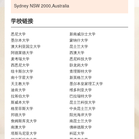
Sydney NSW 2000,Australia
学校链接
悉尼大学
新南威尔士大学
墨尔本大学
蒙纳什大学
澳大利亚国立大学
昆士兰大学
阿德莱德大学
西澳大学
麦考瑞大学
悉尼科技大学
西悉尼大学
卧龙岗大学
纽卡斯尔大学
查理斯特大学
南十字星大学
新英格兰大学
天主教大学
墨尔本皇家理工大学
迪肯大学
维多利亚大学
拉筹伯大学
巴拉瑞特大学
斯威本大学
昆士兰科技大学
格里菲斯大学
中央昆士兰大学
邦德大学
阳光海岸大学
詹姆斯库克大学
南昆士兰大学
南澳大学
佛林德斯大学
塔斯马尼亚大学
科廷大学