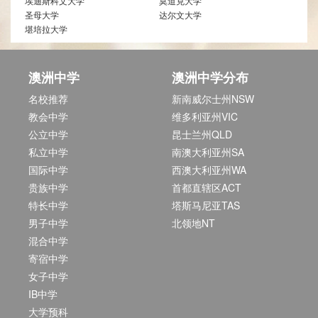
埃迪斯科文大学
莫道克大学
圣母大学
达尔文大学
堪培拉大学
澳洲中学
澳洲中学分布
名校推荐
新南威尔士州NSW
教会中学
维多利亚州VIC
公立中学
昆士兰州QLD
私立中学
南澳大利亚州SA
国际中学
西澳大利亚州WA
贵族中学
首都直辖区ACT
特长中学
塔斯马尼亚TAS
男子中学
北领地NT
混合中学
寄宿中学
女子中学
IB中学
大学预科