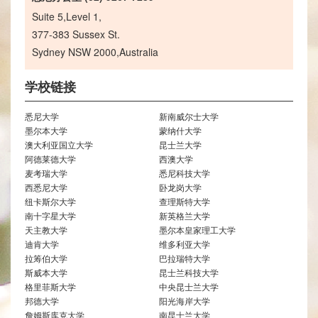
Suite 5,Level 1,
377-383 Sussex St.
Sydney NSW 2000,Australia
学校链接
悉尼大学
新南威尔士大学
墨尔本大学
蒙纳什大学
澳大利亚国立大学
昆士兰大学
阿德莱德大学
西澳大学
麦考瑞大学
悉尼科技大学
西悉尼大学
卧龙岗大学
纽卡斯尔大学
查理斯特大学
南十字星大学
新英格兰大学
天主教大学
墨尔本皇家理工大学
迪肯大学
维多利亚大学
拉筹伯大学
巴拉瑞特大学
斯威本大学
昆士兰科技大学
格里菲斯大学
中央昆士兰大学
邦德大学
阳光海岸大学
詹姆斯库克大学
南昆士兰大学