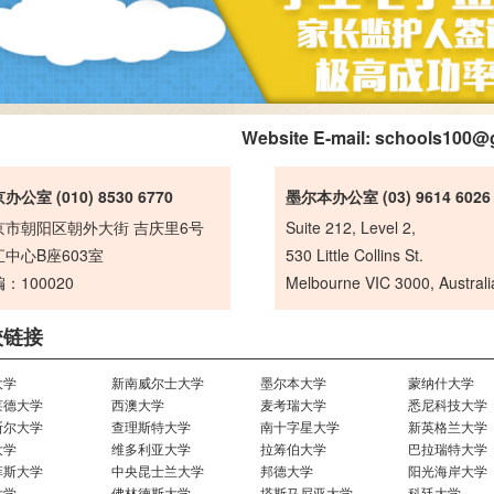
Website E-mail:
schools100@
办公室 (010) 8530 6770
墨尔本办公室 (03) 9614 6026
京市朝阳区朝外大街 吉庆里6号
Suite 212, Level 2,
中心B座603室
530 Little Collins St.
：100020
Melbourne VIC 3000, Australi
校链接
大学
新南威尔士大学
墨尔本大学
蒙纳什大学
莱德大学
西澳大学
麦考瑞大学
悉尼科技大学
斯尔大学
查理斯特大学
南十字星大学
新英格兰大学
大学
维多利亚大学
拉筹伯大学
巴拉瑞特大学
菲斯大学
中央昆士兰大学
邦德大学
阳光海岸大学
大学
佛林德斯大学
塔斯马尼亚大学
科廷大学