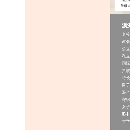
圣母
澳
名校
教会
公立
私立
国际
贵族
特长
男子
混合
寄宿
女子
IB
大学