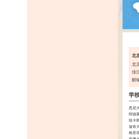
北京
北
佳汇
邮编
学
悉尼
阿德
纽卡
迪肯
格里
南澳