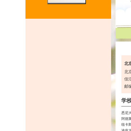
北京
北
佳汇
邮编
学
悉尼
阿德
纽卡
迪肯