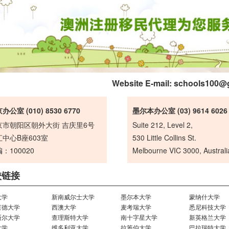
Website E-mail:
schools100@
办公室 (010) 8530 6770
墨尔本办公室 (03) 9614 6026
京市朝阳区朝外大街 吉庆里6号
Suite 212, Level 2,
中心B座603室
530 Little Collins St.
：100020
Melbourne VIC 3000, Australi
校链接
大学
新南威尔士大学
墨尔本大学
蒙纳什大学
莱德大学
西澳大学
麦考瑞大学
悉尼科技大学
斯尔大学
查理斯特大学
南十字星大学
新英格兰大学
大学
维多利亚大学
拉筹伯大学
巴拉瑞特大学