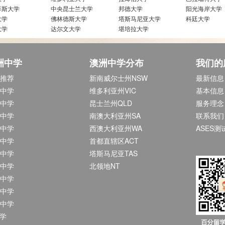
菲斯大学
中央昆士兰大学
邦德大学
阳光海岸大学
大学
佛林德斯大学
塔斯马尼亚大学
科廷大学
大学
达尔文大学
堪培拉大学
洲中学
澳洲中学分布
我们的
推荐
新南威尔士州NSW
最新信息
中学
维多利亚州VIC
基本信息
中学
昆士兰州QLD
服务理念
中学
南澳大利亚州SA
联系我们
中学
西澳大利亚州WA
ASES测
中学
首都直辖区ACT
中学
塔斯马尼亚TAS
中学
北领地NT
中学
中学
中学
中学