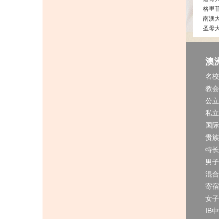
格里
南澳
圣母
澳
名校
教会
公立
私立
国际
贵族
特长
男子
混合
寄宿
女子
IB