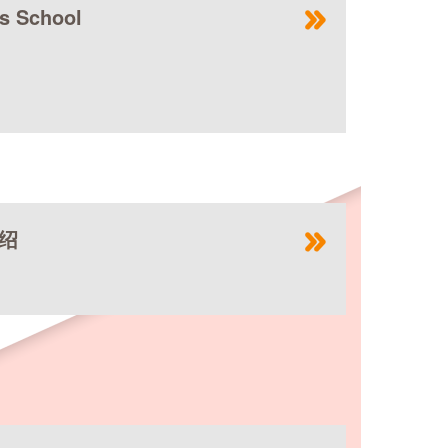
 School
绍