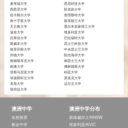
麦考瑞大学
悉尼科技大学
西悉尼大学
卧龙岗大学
纽卡斯尔大学
查理斯特大学
南十字星大学
新英格兰大学
天主教大学
墨尔本皇家理工大学
迪肯大学
维多利亚大学
拉筹伯大学
巴拉瑞特大学
斯威本大学
昆士兰科技大学
格里菲斯大学
中央昆士兰大学
邦德大学
阳光海岸大学
詹姆斯库克大学
南昆士兰大学
南澳大学
佛林德斯大学
塔斯马尼亚大学
科廷大学
埃迪斯科文大学
莫道克大学
圣母大学
达尔文大学
堪培拉大学
澳洲中学
澳洲中学分布
名校推荐
新南威尔士州NSW
教会中学
维多利亚州VIC