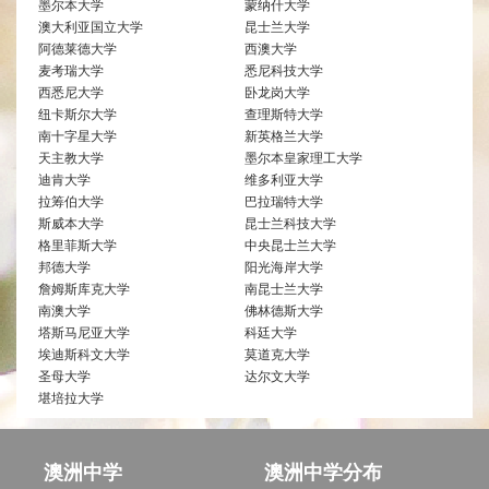
墨尔本大学
蒙纳什大学
澳大利亚国立大学
昆士兰大学
阿德莱德大学
西澳大学
麦考瑞大学
悉尼科技大学
西悉尼大学
卧龙岗大学
纽卡斯尔大学
查理斯特大学
南十字星大学
新英格兰大学
天主教大学
墨尔本皇家理工大学
迪肯大学
维多利亚大学
拉筹伯大学
巴拉瑞特大学
斯威本大学
昆士兰科技大学
格里菲斯大学
中央昆士兰大学
邦德大学
阳光海岸大学
詹姆斯库克大学
南昆士兰大学
南澳大学
佛林德斯大学
塔斯马尼亚大学
科廷大学
埃迪斯科文大学
莫道克大学
圣母大学
达尔文大学
堪培拉大学
澳洲中学
澳洲中学分布