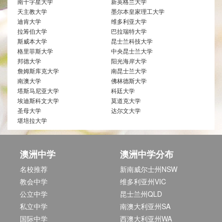
南十字星大学
新英格兰大学
天主教大学
墨尔本皇家理工大学
迪肯大学
维多利亚大学
拉筹伯大学
巴拉瑞特大学
斯威本大学
昆士兰科技大学
格里菲斯大学
中央昆士兰大学
邦德大学
阳光海岸大学
詹姆斯库克大学
南昆士兰大学
南澳大学
佛林德斯大学
塔斯马尼亚大学
科廷大学
埃迪斯科文大学
莫道克大学
圣母大学
达尔文大学
堪培拉大学
澳洲中学
澳洲中学分布
名校推荐
新南威尔士州NSW
教会中学
维多利亚州VIC
公立中学
昆士兰州QLD
私立中学
南澳大利亚州SA
国际中学
西澳大利亚州WA