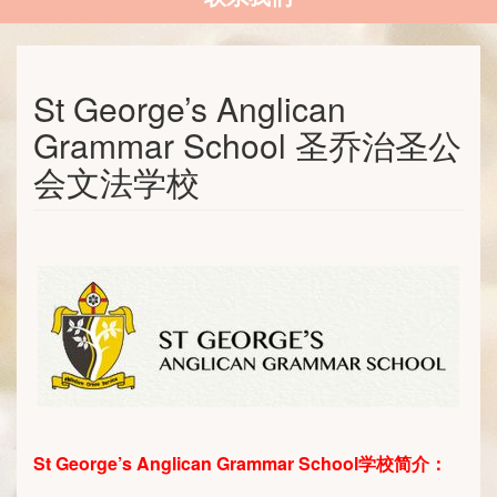
St George’s Anglican
Grammar School 圣乔治圣公
会文法学校
St George’s Anglican Grammar School
学校简介：