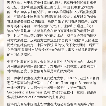
秀的学生。对中西方基础教育的理解，我觉得任何的教育都是
在记忆，理解和融会贯通这三部分上，中国 的教育是根据年
龄，比如15岁以前的记忆，15-25岁的理解和25岁后的融会贯
通，可惜的是中国教育在理解教育上比较差，成年以后的融会
贯通更是要靠自 己的悟性，所以产生了我们看到的结果。西方
教育则不论年龄，时时在循环记忆了，理解和贯通这三部分，
这样的结果是每个人都有机会在智力智商比较高的老师带 领
下，达到了自己智力范围内的能力水品，成年后会习惯的用这
种方式来处世。反观西方世界观里的“自我”和“家庭”单元的独立
而造成的社会稳定，中国世界观 里的“先天下之忧而忧，后天下
之乐而乐”是牺牲自我来造成社会的稳定，事实上就是教育理念
的不同而造成的。
中西不同教育的后果，会影响到日常生活的方方面面，比如遇
见问题后的解决问题的能力，对知识和人的尊重，消费观念和
对物质的态度，宗教信仰甚至是家庭婚姻观等。
第二件事情发生在澳大利亚的悉尼大学。有37%，超过400名的
悉尼大学商学院硕士学生，在Critical Thinking in Business 这
一课中没有过，大部分是中国硕士留学生，另一门课程
Succeeding in Business 也有12%的学生挂科，这两门都是商
业硕士Master of Commerce的主修课程。
挂科的几百名中国硕士留学生在成绩公布当晚 即组成申诉群，