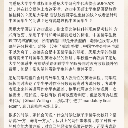
向悉尼大学学生维权组织悉尼大学研究生代表协会SUPRA求
助，并在社交媒体上表达不满。这些中国硕士学生是否是故意
被挂科的？悉尼大学是 否缺钱要赚学生重修的钱？或者是针对
中国留学生的阴谋？还有说是歧视中国留学生？
悉尼大学否认了这些说法，指出高比例挂科的现象是考核的 方
式有改变，采用了平时和考试都要通过的标准。中国留学生反
映“在考试的时候，所有的题目都是开放型的，老师也没有太明
确的评分标准”。难怪，没有了标准 答案，中国学生会挂科也就
不以为奇了，这确实会是中国留学生的弱项。悉尼大学的教授
也有提出了对留学生英语水品的质疑，学校也一再强调了悉尼
大学的体系中 有帮助英语困难学生的服务同时没有收取额外的
费用，但是非常失望的看到学生的参与度并不高。
悉尼商学院也许会对海外学生引入强制性的英语课程，商学院
院长同时表达了学生平时作业分数远远高过考试分数，考试中
表现出来的英语写作水平也很差，枪手代写论文的情况再一次
被提出，院长说，学校有软 件可以查看剽窃，但是没有办法查
出代写（Ghost Writing），所以才引进了“mandatory final
exam”, 真刀真枪的考场上见。
很多的时候，家长会问说：什么时候让孩子来留学比较好？俗
话说“一方土养育一方人”，从以上的两件事来看，除了对孩 子
的独立能力做判断，对自己的经济情况做评估外，还要考虑到