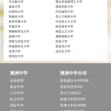
天主教大学
墨尔本皇家理工大学
迪肯大学
维多利亚大学
拉筹伯大学
巴拉瑞特大学
斯威本大学
昆士兰科技大学
格里菲斯大学
中央昆士兰大学
邦德大学
阳光海岸大学
詹姆斯库克大学
南昆士兰大学
南澳大学
佛林德斯大学
塔斯马尼亚大学
科廷大学
埃迪斯科文大学
莫道克大学
圣母大学
达尔文大学
堪培拉大学
澳洲中学
澳洲中学分布
名校推荐
新南威尔士州NSW
教会中学
维多利亚州VIC
公立中学
昆士兰州QLD
私立中学
南澳大利亚州SA
国际中学
西澳大利亚州WA