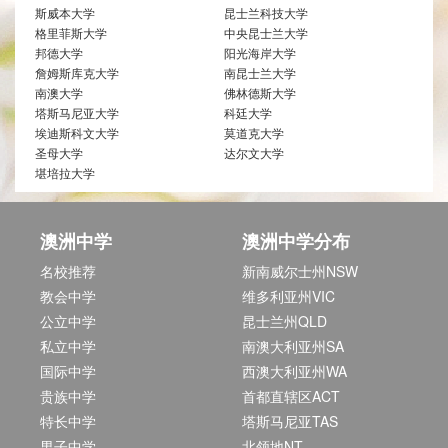
斯威本大学
昆士兰科技大学
格里菲斯大学
中央昆士兰大学
邦德大学
阳光海岸大学
詹姆斯库克大学
南昆士兰大学
南澳大学
佛林德斯大学
塔斯马尼亚大学
科廷大学
埃迪斯科文大学
莫道克大学
圣母大学
达尔文大学
堪培拉大学
澳洲中学
澳洲中学分布
名校推荐
新南威尔士州NSW
教会中学
维多利亚州VIC
公立中学
昆士兰州QLD
私立中学
南澳大利亚州SA
国际中学
西澳大利亚州WA
贵族中学
首都直辖区ACT
特长中学
塔斯马尼亚TAS
男子中学
北领地NT