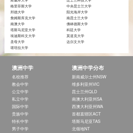
格里菲斯大学
中央昆士兰大学
邦德大学
阳光海岸大学
詹姆斯库克大学
南昆士兰大学
南澳大学
佛林德斯大学
塔斯马尼亚大学
科廷大学
埃迪斯科文大学
莫道克大学
圣母大学
达尔文大学
堪培拉大学
澳洲中学
澳洲中学分布
名校推荐
新南威尔士州NSW
教会中学
维多利亚州VIC
公立中学
昆士兰州QLD
私立中学
南澳大利亚州SA
国际中学
西澳大利亚州WA
贵族中学
首都直辖区ACT
特长中学
塔斯马尼亚TAS
男子中学
北领地NT