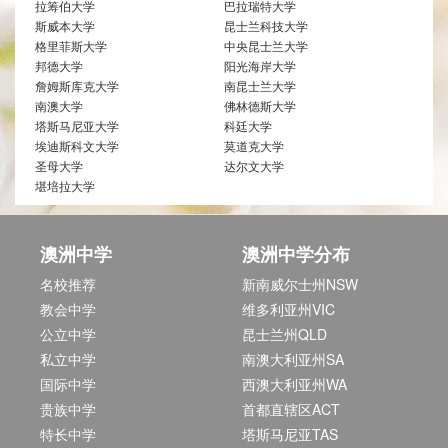
拉筹伯大学
巴拉瑞特大学
斯威本大学
昆士兰科技大学
格里菲斯大学
中央昆士兰大学
邦德大学
阳光海岸大学
詹姆斯库克大学
南昆士兰大学
南澳大学
佛林德斯大学
塔斯马尼亚大学
科廷大学
埃迪斯科文大学
莫道克大学
圣母大学
达尔文大学
堪培拉大学
澳洲中学
澳洲中学分布
名校推荐
新南威尔士州NSW
教会中学
维多利亚州VIC
公立中学
昆士兰州QLD
私立中学
南澳大利亚州SA
国际中学
西澳大利亚州WA
贵族中学
首都直辖区ACT
特长中学
塔斯马尼亚TAS