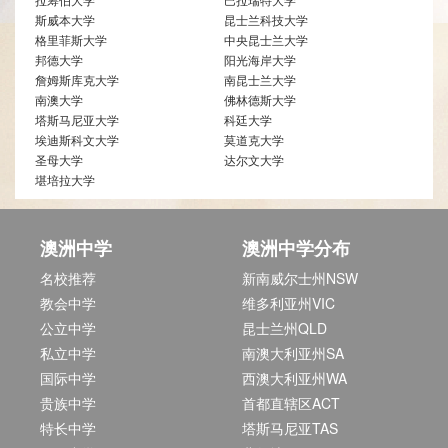
斯威本大学
昆士兰科技大学
格里菲斯大学
中央昆士兰大学
邦德大学
阳光海岸大学
詹姆斯库克大学
南昆士兰大学
南澳大学
佛林德斯大学
塔斯马尼亚大学
科廷大学
埃迪斯科文大学
莫道克大学
圣母大学
达尔文大学
堪培拉大学
澳洲中学
澳洲中学分布
名校推荐
新南威尔士州NSW
教会中学
维多利亚州VIC
公立中学
昆士兰州QLD
私立中学
南澳大利亚州SA
国际中学
西澳大利亚州WA
贵族中学
首都直辖区ACT
特长中学
塔斯马尼亚TAS