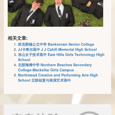
相关文章:
班克斯镇公立中学 Bankstown Senior College
JJ卡希尔高中 J J Cahill Memorial High School
东山女子技术高中 East Hills Girls Technology High
School
北部海滩中学 Northern Beaches Secondary
College-Mackellar Girls Campus
Northmead Creative and Performing Arts High
School 北部创意与表演艺术高中