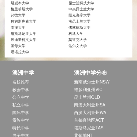
斯威本大学
昆士兰科技大学
格里菲斯大学
中央昆士兰大学
邦德大学
阳光海岸大学
詹姆斯库克大学
南昆士兰大学
南澳大学
佛林德斯大学
塔斯马尼亚大学
科廷大学
埃迪斯科文大学
莫道克大学
圣母大学
达尔文大学
堪培拉大学
澳洲中学
澳洲中学分布
名校推荐
新南威尔士州NSW
教会中学
维多利亚州VIC
公立中学
昆士兰州QLD
私立中学
南澳大利亚州SA
国际中学
西澳大利亚州WA
贵族中学
首都直辖区ACT
特长中学
塔斯马尼亚TAS
男子中学
北领地NT