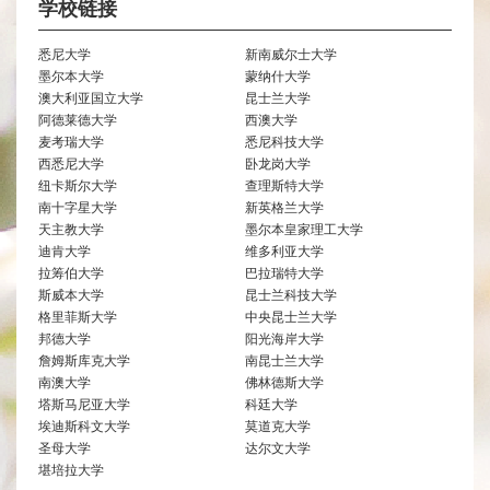
学校链接
悉尼大学
新南威尔士大学
墨尔本大学
蒙纳什大学
澳大利亚国立大学
昆士兰大学
阿德莱德大学
西澳大学
麦考瑞大学
悉尼科技大学
西悉尼大学
卧龙岗大学
纽卡斯尔大学
查理斯特大学
南十字星大学
新英格兰大学
天主教大学
墨尔本皇家理工大学
迪肯大学
维多利亚大学
拉筹伯大学
巴拉瑞特大学
斯威本大学
昆士兰科技大学
格里菲斯大学
中央昆士兰大学
邦德大学
阳光海岸大学
詹姆斯库克大学
南昆士兰大学
南澳大学
佛林德斯大学
塔斯马尼亚大学
科廷大学
埃迪斯科文大学
莫道克大学
圣母大学
达尔文大学
堪培拉大学