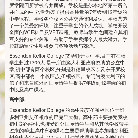
罗学院四所学校合并而成。学校是墨尔本地区第一所合
并而成的中学,专为孩子提供高质量的7年级到12年级的
中学课程。学校各个校区公共交通便利发达。学校营造
了一个关爱的环境，注重于学生的个人成就。学校开设
全面的VCE科目及VET课程。教师与学生之间建立其相
互支持的专业关系，有助于学生发挥个人最大潜力。学
校鼓励留学生积极参与各项活动与郊游。
Essendon Keilor College 艾圣顿开罗中学,目前有在校
学生超过1700人,是一所由澳大利亚政府资助的公立中
学,初中部有两个校区,分别是利德里校区以及东开罗校
区,高中部有一个校区,艾圣顿校区。专门为澳大利亚的
孩子和来自海外的国际留学生提供7年级到12年级的初
中以及高中课程。
高中部:
Essendon Keilor College
的高中部艾圣顿校区位于维
多利亚州艾圣顿市的巴克里大街。高中部主要接受我校
初中部的学生,也接受部分国际留学生和从其他学校转学
过来的学生,高中部的课程主要是帮助学生参加维多利亚
州高中毕业考试（VCE）,以便学生最终能进入他们向