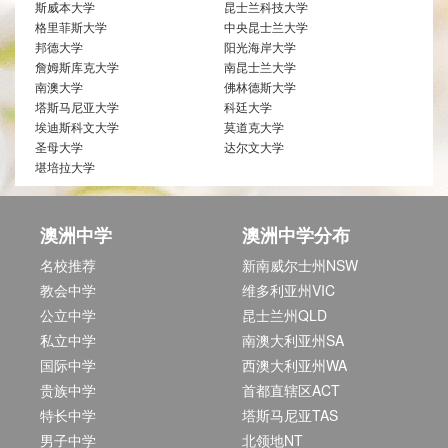
斯威本大学
昆士兰科技大学
格里菲斯大学
中央昆士兰大学
邦德大学
阳光海岸大学
詹姆斯库克大学
南昆士兰大学
南澳大学
佛林德斯大学
塔斯马尼亚大学
科廷大学
埃迪斯科文大学
莫道克大学
圣母大学
达尔文大学
堪培拉大学
澳洲中学
澳洲中学分布
名校推荐
新南威尔士州NSW
教会中学
维多利亚州VIC
公立中学
昆士兰州QLD
私立中学
南澳大利亚州SA
国际中学
西澳大利亚州WA
贵族中学
首都直辖区ACT
特长中学
塔斯马尼亚TAS
男子中学
北领地NT