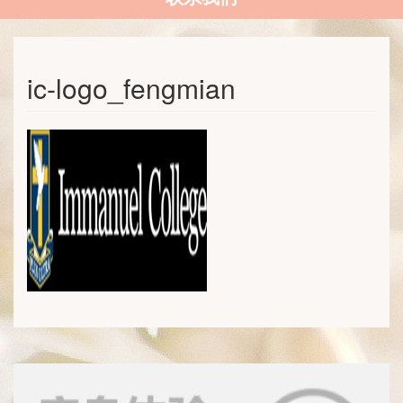
ic-logo_fengmian