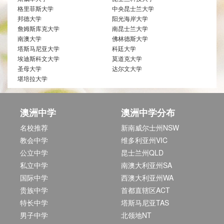
格里菲斯大学
中央昆士兰大学
邦德大学
阳光海岸大学
詹姆斯库克大学
南昆士兰大学
南澳大学
佛林德斯大学
塔斯马尼亚大学
科廷大学
埃迪斯科文大学
莫道克大学
圣母大学
达尔文大学
堪培拉大学
澳洲中学
澳洲中学分布
名校推荐
新南威尔士州NSW
教会中学
维多利亚州VIC
公立中学
昆士兰州QLD
私立中学
南澳大利亚州SA
国际中学
西澳大利亚州WA
贵族中学
首都直辖区ACT
特长中学
塔斯马尼亚TAS
男子中学
北领地NT