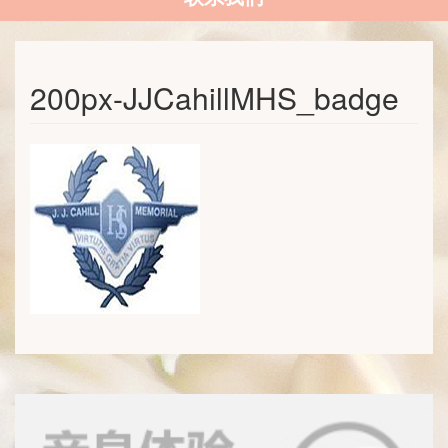
200px-JJCahillMHS_badge