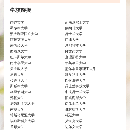
学校链接
悉尼大学
新南威尔士大学
墨尔本大学
蒙纳什大学
澳大利亚国立大学
昆士兰大学
阿德莱德大学
西澳大学
麦考瑞大学
悉尼科技大学
西悉尼大学
卧龙岗大学
纽卡斯尔大学
查理斯特大学
南十字星大学
新英格兰大学
天主教大学
墨尔本皇家理工大学
迪肯大学
维多利亚大学
拉筹伯大学
巴拉瑞特大学
斯威本大学
昆士兰科技大学
格里菲斯大学
中央昆士兰大学
邦德大学
阳光海岸大学
詹姆斯库克大学
南昆士兰大学
南澳大学
佛林德斯大学
塔斯马尼亚大学
科廷大学
埃迪斯科文大学
莫道克大学
圣母大学
达尔文大学