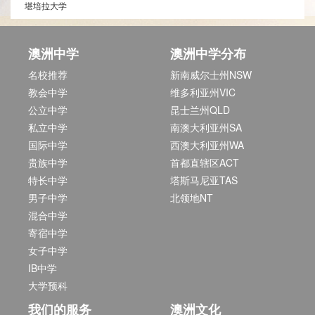
堪培拉大学
澳洲中学
澳洲中学分布
名校推荐
新南威尔士州NSW
教会中学
维多利亚州VIC
公立中学
昆士兰州QLD
私立中学
南澳大利亚州SA
国际中学
西澳大利亚州WA
贵族中学
首都直辖区ACT
特长中学
塔斯马尼亚TAS
男子中学
北领地NT
混合中学
寄宿中学
女子中学
IB中学
大学预科
我们的服务
澳洲文化