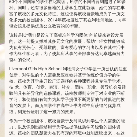
60个不同国家的学生在此就读，所讲的不同语言则超过了50多
种。同时，还有很多当地的土著学生在此就读，她们的存在丰
富了该校的多元文化特征。这也使得该校自豪地成为了一所文
化多元的校园团体。2014年该校度过了其在利物浦地区，向年
轻女孩儿提供优质公立教育的60华诞。
该校是以“我们是设立了高标准的学习团体”的前提来建设发展
的。这一前提支撑着其多元文化的发展，帮助年轻女性能够成
为负有责任心、受尊敬的、富有爱心的学习者以及在其生活中
作为终生学习者，为了使其所从事的全部事务达到卓越而努力
奋斗的公民。
Liverpool Girls High School 利物浦女子中学是一所公认的注重
创新，对学生的个人需要反应灵敏并基于传统价值办学的学
校。该校为其学生开设广泛选择的各种课程并且专注于学术、
技 术、体育、创意、表演、社交、团结、职业、领导机会及经
验的具有差异化的选修课程。该校教师则专注于对专业的不断
学习，和使他们有能力为其学子提供不断更新的与时俱进的教
育的发展上。而历届学生在高中证书考试中所获得的优异成
绩，则充分证明了这一努力的效果。
作为一个校园团体，该校自豪于及时意识到学生个人需要的能
力，以及识别出能够用于为学生提供优质学习经验的团体资
源。该校的团队凝聚力在其有形的环境中就能反映出来，在这