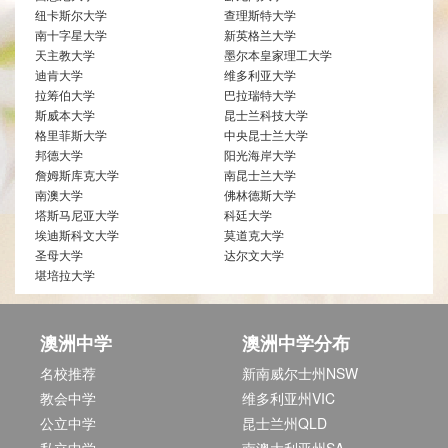
纽卡斯尔大学
查理斯特大学
南十字星大学
新英格兰大学
天主教大学
墨尔本皇家理工大学
迪肯大学
维多利亚大学
拉筹伯大学
巴拉瑞特大学
斯威本大学
昆士兰科技大学
格里菲斯大学
中央昆士兰大学
邦德大学
阳光海岸大学
詹姆斯库克大学
南昆士兰大学
南澳大学
佛林德斯大学
塔斯马尼亚大学
科廷大学
埃迪斯科文大学
莫道克大学
圣母大学
达尔文大学
堪培拉大学
澳洲中学
澳洲中学分布
名校推荐
新南威尔士州NSW
教会中学
维多利亚州VIC
公立中学
昆士兰州QLD