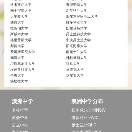
纽卡斯尔大学
查理斯特大学
南十字星大学
新英格兰大学
天主教大学
墨尔本皇家理工大学
迪肯大学
维多利亚大学
拉筹伯大学
巴拉瑞特大学
斯威本大学
昆士兰科技大学
格里菲斯大学
中央昆士兰大学
邦德大学
阳光海岸大学
詹姆斯库克大学
南昆士兰大学
南澳大学
佛林德斯大学
塔斯马尼亚大学
科廷大学
埃迪斯科文大学
莫道克大学
圣母大学
达尔文大学
堪培拉大学
澳洲中学
澳洲中学分布
名校推荐
新南威尔士州NSW
教会中学
维多利亚州VIC
公立中学
昆士兰州QLD