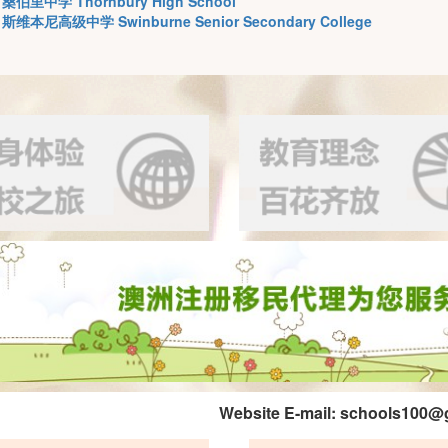
桑伯里中学 Thornbury High School
斯维本尼高级中学 Swinburne Senior Secondary College
Website E-mail:
schools100@