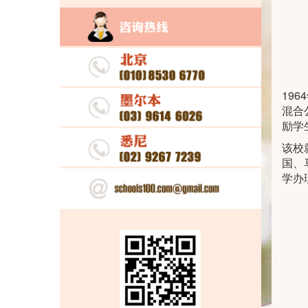
19
混合
励学
该校
国、
学办