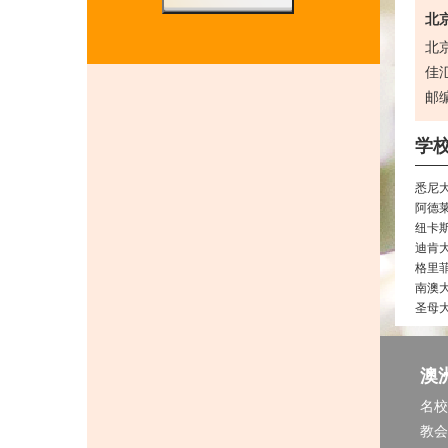
北京
北
佳汇
邮编
学
悉尼
阿德
纽卡
迪肯
格里
南澳
圣母
澳
名校
教会