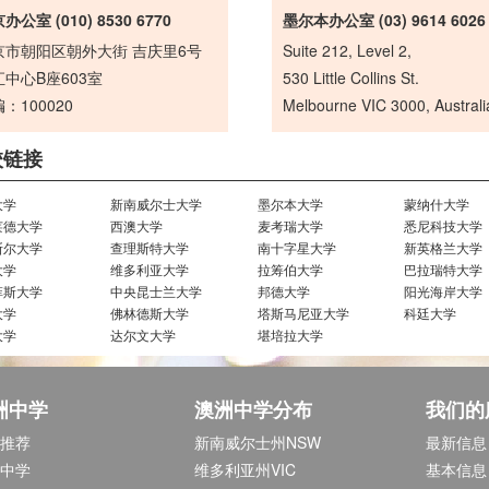
办公室 (010) 8530 6770
墨尔本办公室 (03) 9614 6026
京市朝阳区朝外大街 吉庆里6号
Suite 212, Level 2,
中心B座603室
530 Little Collins St.
：100020
Melbourne VIC 3000, Australi
校链接
大学
新南威尔士大学
墨尔本大学
蒙纳什大学
莱德大学
西澳大学
麦考瑞大学
悉尼科技大学
斯尔大学
查理斯特大学
南十字星大学
新英格兰大学
大学
维多利亚大学
拉筹伯大学
巴拉瑞特大学
菲斯大学
中央昆士兰大学
邦德大学
阳光海岸大学
大学
佛林德斯大学
塔斯马尼亚大学
科廷大学
大学
达尔文大学
堪培拉大学
洲中学
澳洲中学分布
我们的
推荐
新南威尔士州NSW
最新信息
中学
维多利亚州VIC
基本信息