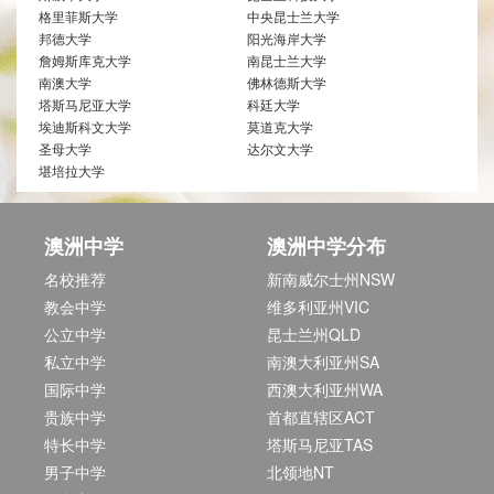
格里菲斯大学
中央昆士兰大学
邦德大学
阳光海岸大学
詹姆斯库克大学
南昆士兰大学
南澳大学
佛林德斯大学
塔斯马尼亚大学
科廷大学
埃迪斯科文大学
莫道克大学
圣母大学
达尔文大学
堪培拉大学
澳洲中学
澳洲中学分布
名校推荐
新南威尔士州NSW
教会中学
维多利亚州VIC
公立中学
昆士兰州QLD
私立中学
南澳大利亚州SA
国际中学
西澳大利亚州WA
贵族中学
首都直辖区ACT
特长中学
塔斯马尼亚TAS
男子中学
北领地NT