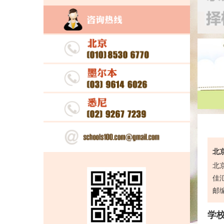
北京
北
佳汇
邮编
学