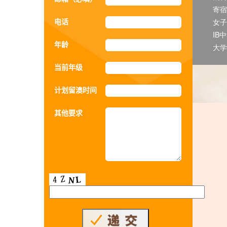
寄宿
电话
女子
IB
年龄
大学
当前年级
计划留澳时间
其他要求