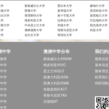
大学
新南威尔士大学
墨尔本大学
蒙纳什大学
莱德大学
西澳大学
麦考瑞大学
悉尼科技大学
斯尔大学
查理斯特大学
南十字星大学
新英格兰大学
大学
维多利亚大学
拉筹伯大学
巴拉瑞特大学
菲斯大学
中央昆士兰大学
邦德大学
阳光海岸大学
大学
佛林德斯大学
塔斯马尼亚大学
科廷大学
大学
达尔文大学
堪培拉大学
洲中学
澳洲中学分布
我们的
推荐
新南威尔士州NSW
最新信息
中学
维多利亚州VIC
基本信息
中学
昆士兰州QLD
服务理念
中学
南澳大利亚州SA
联系我们
中学
西澳大利亚州WA
ASES测
中学
首都直辖区ACT
中学
塔斯马尼亚TAS
中学
北领地NT
中学