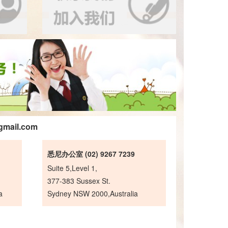
gmail.com
悉尼办公室 (02) 9267 7239
Suite 5,Level 1,
377-383 Sussex St.
a
Sydney NSW 2000,Australia