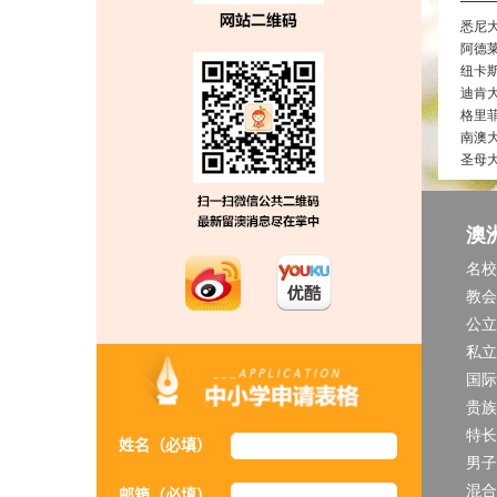
悉尼
阿德
纽卡
迪肯
格里
南澳
圣母
澳
名校
教会
公立
私立
国际
贵族
特长
姓名（必填）
男子
混合
邮箱（必填）