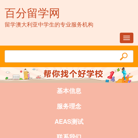
百分留学网
留学澳大利亚中学生的专业服务机构
Toggl
navig
基本信息
服务理念
AEAS测试
联系我们