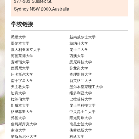
377-383 Sussex St.
Sydney NSW 2000,Australia
学校链接
悉尼大学
新南威尔士大学
墨尔本大学
蒙纳什大学
澳大利亚国立大学
昆士兰大学
阿德莱德大学
西澳大学
麦考瑞大学
悉尼科技大学
西悉尼大学
卧龙岗大学
纽卡斯尔大学
查理斯特大学
南十字星大学
新英格兰大学
天主教大学
墨尔本皇家理工大学
迪肯大学
维多利亚大学
拉筹伯大学
巴拉瑞特大学
斯威本大学
昆士兰科技大学
格里菲斯大学
中央昆士兰大学
邦德大学
阳光海岸大学
詹姆斯库克大学
南昆士兰大学
南澳大学
佛林德斯大学
塔斯马尼亚大学
科廷大学