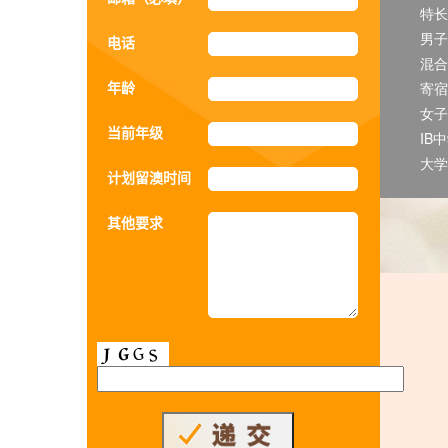
特长
男子
电话
混合
年龄
寄宿
女子
当前年级
IB
大学
计划留澳时间
其他要求