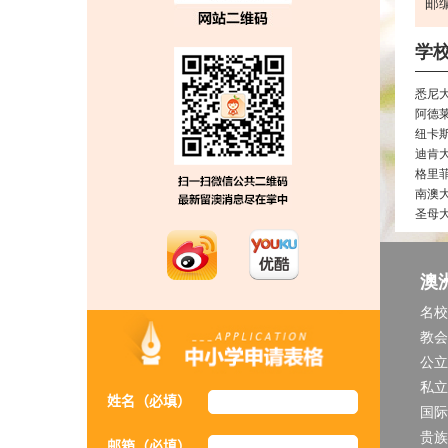
邮编
学
悉尼
阿德
纽卡
迪肯
格里
南澳
圣母
澳
名校
教会
公立
私立
姓名（必填）
国际
贵族
邮箱（必填）