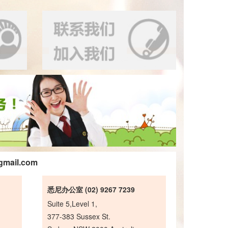
gmail.com
悉尼办公室 (02) 9267 7239
Suite 5,Level 1,
377-383 Sussex St.