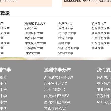
：100020
Melbourne VIC 3000, Australi
校链接
大学
新南威尔士大学
墨尔本大学
蒙纳什大学
莱德大学
西澳大学
麦考瑞大学
悉尼科技大学
斯尔大学
查理斯特大学
南十字星大学
新英格兰大学
大学
维多利亚大学
拉筹伯大学
巴拉瑞特大学
菲斯大学
中央昆士兰大学
邦德大学
阳光海岸大学
大学
佛林德斯大学
塔斯马尼亚大学
科廷大学
大学
达尔文大学
堪培拉大学
洲中学
澳洲中学分布
我们的
推荐
新南威尔士州NSW
最新信息
中学
维多利亚州VIC
基本信息
中学
昆士兰州QLD
服务理念
中学
南澳大利亚州SA
联系我们
中学
西澳大利亚州WA
ASES测
中学
首都直辖区ACT