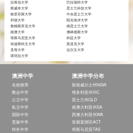
拉筹伯大学
巴拉瑞特大学
斯威本大学
昆士兰科技大学
格里菲斯大学
中央昆士兰大学
邦德大学
阳光海岸大学
詹姆斯库克大学
南昆士兰大学
南澳大学
佛林德斯大学
塔斯马尼亚大学
科廷大学
埃迪斯科文大学
莫道克大学
圣母大学
达尔文大学
堪培拉大学
澳洲中学
澳洲中学分布
名校推荐
新南威尔士州NSW
教会中学
维多利亚州VIC
公立中学
昆士兰州QLD
私立中学
南澳大利亚州SA
国际中学
西澳大利亚州WA
贵族中学
首都直辖区ACT
特长中学
塔斯马尼亚TAS