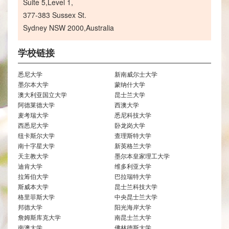
Suite 5,Level 1,
377-383 Sussex St.
Sydney NSW 2000,Australia
学校链接
悉尼大学
新南威尔士大学
墨尔本大学
蒙纳什大学
澳大利亚国立大学
昆士兰大学
阿德莱德大学
西澳大学
麦考瑞大学
悉尼科技大学
西悉尼大学
卧龙岗大学
纽卡斯尔大学
查理斯特大学
南十字星大学
新英格兰大学
天主教大学
墨尔本皇家理工大学
迪肯大学
维多利亚大学
拉筹伯大学
巴拉瑞特大学
斯威本大学
昆士兰科技大学
格里菲斯大学
中央昆士兰大学
邦德大学
阳光海岸大学
詹姆斯库克大学
南昆士兰大学
南澳大学
佛林德斯大学