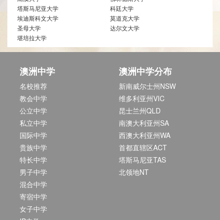
塔斯马尼亚大学
科廷大学
埃迪斯科文大学
莫道克大学
圣母大学
达尔文大学
堪培拉大学
澳洲中学
澳洲中学分布
名校推荐
新南威尔士州NSW
教会中学
维多利亚州VIC
公立中学
昆士兰州QLD
私立中学
南澳大利亚州SA
国际中学
西澳大利亚州WA
贵族中学
首都直辖区ACT
特长中学
塔斯马尼亚TAS
男子中学
北领地NT
混合中学
寄宿中学
女子中学