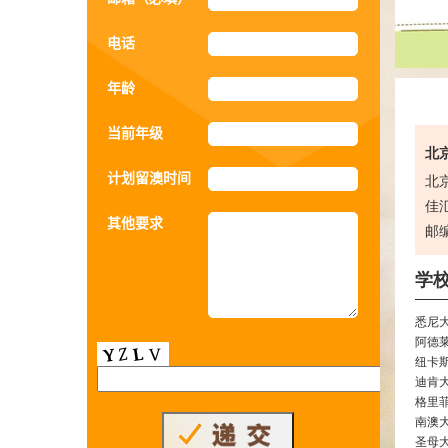
电话
年龄
当前年级
北京
计划留澳时间
北
佳汇
其他要求
邮编
学
悉尼
阿德
纽卡
迪肯
格里
南澳
圣母