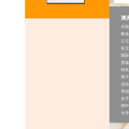
澳
名校
教会
公立
私立
国际
贵族
特长
男子
混合
寄宿
女子
IB
大学