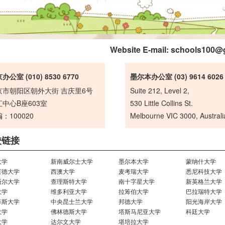
Website E-mail:
schools100@
办公室 (010) 8530 6770
墨尔本办公室 (03) 9614 6026
京市朝阳区朝外大街 吉庆里6号
Suite 212, Level 2,
中心B座603室
530 Little Collins St.
：100020
Melbourne VIC 3000, Australi
校链接
大学
新南威尔士大学
墨尔本大学
蒙纳什大学
莱德大学
西澳大学
麦考瑞大学
悉尼科技大学
斯尔大学
查理斯特大学
南十字星大学
新英格兰大学
大学
维多利亚大学
拉筹伯大学
巴拉瑞特大学
菲斯大学
中央昆士兰大学
邦德大学
阳光海岸大学
大学
佛林德斯大学
塔斯马尼亚大学
科廷大学
大学
达尔文大学
堪培拉大学