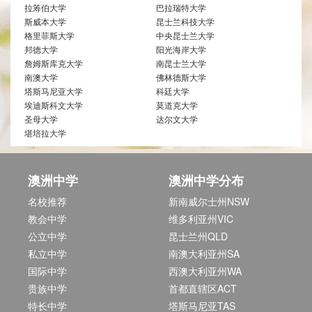
拉筹伯大学
巴拉瑞特大学
斯威本大学
昆士兰科技大学
格里菲斯大学
中央昆士兰大学
邦德大学
阳光海岸大学
詹姆斯库克大学
南昆士兰大学
南澳大学
佛林德斯大学
塔斯马尼亚大学
科廷大学
埃迪斯科文大学
莫道克大学
圣母大学
达尔文大学
堪培拉大学
澳洲中学
澳洲中学分布
名校推荐
新南威尔士州NSW
教会中学
维多利亚州VIC
公立中学
昆士兰州QLD
私立中学
南澳大利亚州SA
国际中学
西澳大利亚州WA
贵族中学
首都直辖区ACT
特长中学
塔斯马尼亚TAS