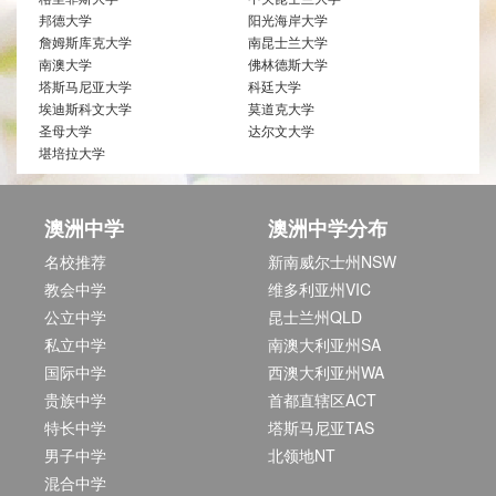
邦德大学
阳光海岸大学
詹姆斯库克大学
南昆士兰大学
南澳大学
佛林德斯大学
塔斯马尼亚大学
科廷大学
埃迪斯科文大学
莫道克大学
圣母大学
达尔文大学
堪培拉大学
澳洲中学
澳洲中学分布
名校推荐
新南威尔士州NSW
教会中学
维多利亚州VIC
公立中学
昆士兰州QLD
私立中学
南澳大利亚州SA
国际中学
西澳大利亚州WA
贵族中学
首都直辖区ACT
特长中学
塔斯马尼亚TAS
男子中学
北领地NT
混合中学