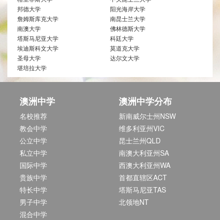
邦德大学
阳光海岸大学
詹姆斯库克大学
南昆士兰大学
南澳大学
佛林德斯大学
塔斯马尼亚大学
科廷大学
埃迪斯科文大学
莫道克大学
圣母大学
达尔文大学
堪培拉大学
澳洲中学
澳洲中学分布
名校推荐
新南威尔士州NSW
教会中学
维多利亚州VIC
公立中学
昆士兰州QLD
私立中学
南澳大利亚州SA
国际中学
西澳大利亚州WA
贵族中学
首都直辖区ACT
特长中学
塔斯马尼亚TAS
男子中学
北领地NT
混合中学