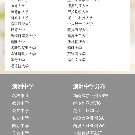
迪肯大学
维多利亚大学
拉筹伯大学
巴拉瑞特大学
斯威本大学
昆士兰科技大学
格里菲斯大学
中央昆士兰大学
邦德大学
阳光海岸大学
詹姆斯库克大学
南昆士兰大学
南澳大学
佛林德斯大学
塔斯马尼亚大学
科廷大学
埃迪斯科文大学
莫道克大学
圣母大学
达尔文大学
堪培拉大学
澳洲中学
澳洲中学分布
名校推荐
新南威尔士州NSW
教会中学
维多利亚州VIC
公立中学
昆士兰州QLD
私立中学
南澳大利亚州SA
国际中学
西澳大利亚州WA
贵族中学
首都直辖区ACT