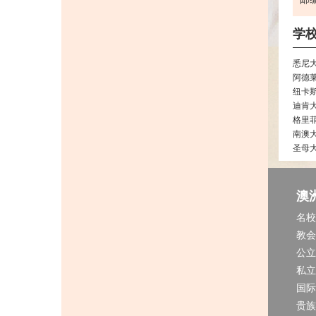
学
悉尼
阿德
纽卡
迪肯
格里
南澳
圣母
澳
名校
教会
公立
私立
国际
贵族