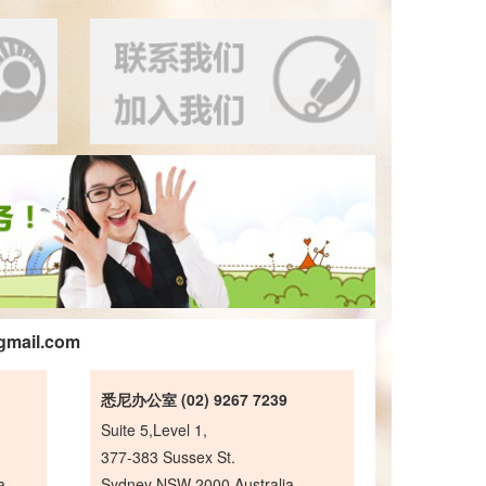
gmail.com
悉尼办公室 (02) 9267 7239
Suite 5,Level 1,
377-383 Sussex St.
a
Sydney NSW 2000,Australia