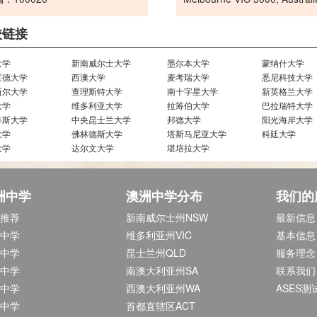
校链接
大学
新南威尔士大学
墨尔本大学
蒙纳什大学
莱德大学
西澳大学
麦考瑞大学
悉尼科技大学
斯尔大学
查理斯特大学
南十字星大学
新英格兰大学
大学
维多利亚大学
拉筹伯大学
巴拉瑞特大学
菲斯大学
中央昆士兰大学
邦德大学
阳光海岸大学
大学
佛林德斯大学
塔斯马尼亚大学
科廷大学
大学
达尔文大学
堪培拉大学
洲中学
澳洲中学分布
我们的
推荐
新南威尔士州NSW
最新信息
中学
维多利亚州VIC
基本信息
中学
昆士兰州QLD
服务理念
中学
南澳大利亚州SA
联系我们
中学
西澳大利亚州WA
ASES测
中学
首都直辖区ACT