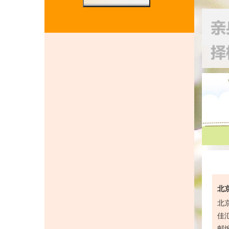
北京
北
佳汇
邮编