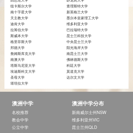
纽卡斯尔大学
查理斯特大学
南十字星大学
新英格兰大学
天主教大学
墨尔本皇家理工大学
迪肯大学
维多利亚大学
拉筹伯大学
巴拉瑞特大学
斯威本大学
昆士兰科技大学
格里菲斯大学
中央昆士兰大学
邦德大学
阳光海岸大学
詹姆斯库克大学
南昆士兰大学
南澳大学
佛林德斯大学
塔斯马尼亚大学
科廷大学
埃迪斯科文大学
莫道克大学
圣母大学
达尔文大学
堪培拉大学
澳洲中学
澳洲中学分布
名校推荐
新南威尔士州NSW
教会中学
维多利亚州VIC
公立中学
昆士兰州QLD