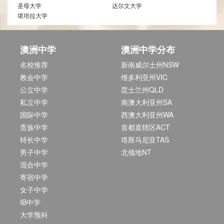
圣母大学
达尔文大学
堪培拉大学
澳洲中学
澳洲中学分布
名校推荐
新南威尔士州NSW
教会中学
维多利亚州VIC
公立中学
昆士兰州QLD
私立中学
南澳大利亚州SA
国际中学
西澳大利亚州WA
贵族中学
首都直辖区ACT
特长中学
塔斯马尼亚TAS
男子中学
北领地NT
混合中学
寄宿中学
女子中学
IB中学
大学预科