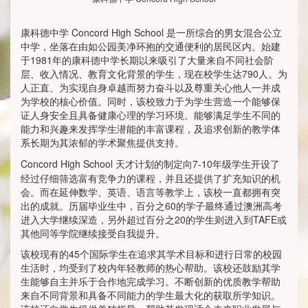
康科德中学 Concord High School 是一所综合的男女混合公立
中学，坐落在由如公园美净环抱的交通便利的居民区内。始建
于1981年的康科德中学长期以来吸引了大量来自不同社会阶
层、收入情况、教育文化背景的学生，现在校学生达790人。为
人正直、为实现自身卓越而努力奋斗以及尊重关心他人一并成
为学校的核心价值。同时，该校致力于为学生营造一个能够保
证人身安全且具备健康心理的学习环境。能够满足学生不同的
能力和兴趣来发挥学生潜能的丰富课程，及追求创新的教学体
系长期为其浓郁的学术聚焦提供支持。
Concord High School
天才计划的制定向7-10年级学生开设了
经过仔细筛选富有竞争力的课程，并且还提供了扩充知识的机
会。而在延伸数学、英语、语言等教学上，该校一直都拥有突
出的成就。历届毕业生中，百分之60的学子最终通过澳洲高考
进入大学继续深造，另外超过百分之20的学生则进入到TAFE或
其他同等学院继续接受自我提升。
该校现有的45个国际学生在追求其学术目标和进行日常的校园
生活时，均受到了校内年轻教师的热心帮助。该校还鼓励其学
生能够自主并乐于合作地完成学习。不断创新的优质教学帮助
来自不同背景和具备不同能力的学生最大化的获取所学知识。