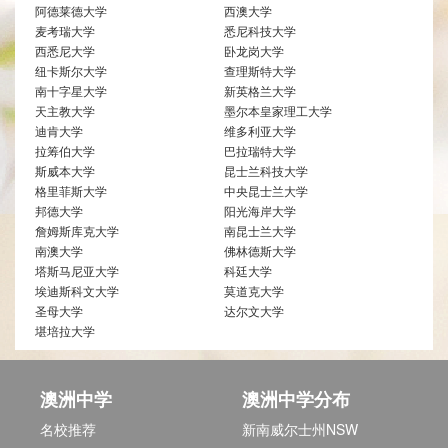
阿德莱德大学
西澳大学
麦考瑞大学
悉尼科技大学
西悉尼大学
卧龙岗大学
纽卡斯尔大学
查理斯特大学
南十字星大学
新英格兰大学
天主教大学
墨尔本皇家理工大学
迪肯大学
维多利亚大学
拉筹伯大学
巴拉瑞特大学
斯威本大学
昆士兰科技大学
格里菲斯大学
中央昆士兰大学
邦德大学
阳光海岸大学
詹姆斯库克大学
南昆士兰大学
南澳大学
佛林德斯大学
塔斯马尼亚大学
科廷大学
埃迪斯科文大学
莫道克大学
圣母大学
达尔文大学
堪培拉大学
澳洲中学
澳洲中学分布
名校推荐
新南威尔士州NSW