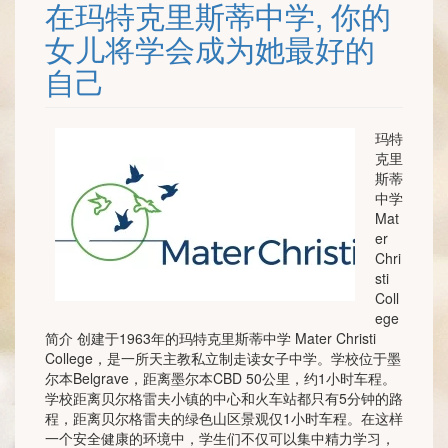
在玛特克里斯蒂中学, 你的
女儿将学会成为她最好的
自己
玛特
克里
斯蒂
中学
Mat
er
Chri
sti
Coll
ege
简介 创建于1963年的玛特克里斯蒂中学 Mater Christi
College，是一所天主教私立制走读女子中学。学校位于墨
尔本Belgrave，距离墨尔本CBD 50公里，约1小时车程。
学校距离贝尔格雷夫小镇的中心和火车站都只有5分钟的路
程，距离贝尔格雷夫的绿色山区景观仅1小时车程。在这样
一个安全健康的环境中，学生们不仅可以集中精力学习，